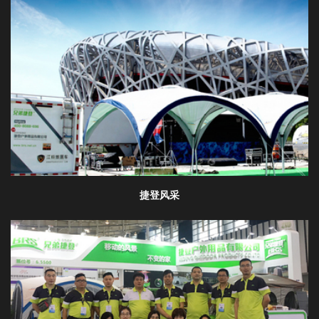
迎
登
录
捷登风采