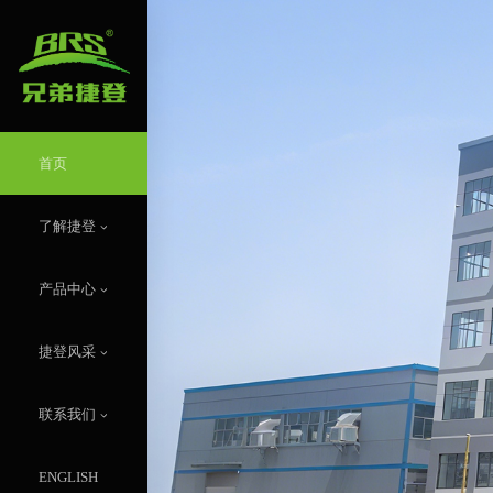
首页
了解捷登
企业简介
发展历程
荣誉证书
新闻资讯
产品中心
新品发布
炉具系列
油炉系列
一体式气炉
分体式汽炉
柴火炉、烧烤炉
自驾游装备
车载旅居系列
可折叠系列-天幕
可折叠系列-桌、床、
可折叠椅、凳
炊具系列
套锅系列
休闲套装
冰雪装备
配件及其它
锅、茶壶
油瓶、气罐、挡风板
转换接头/接管
品牌创始人风采
捷登风采
活动视频
活动图片
团队风采
BRS故事分享
联系捷登
联系我们
BRS各地服务中心
招商加盟
加入我们
授权书查询
ENGLISH