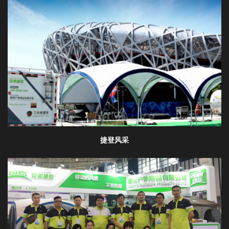
迎
登
录
捷登风采