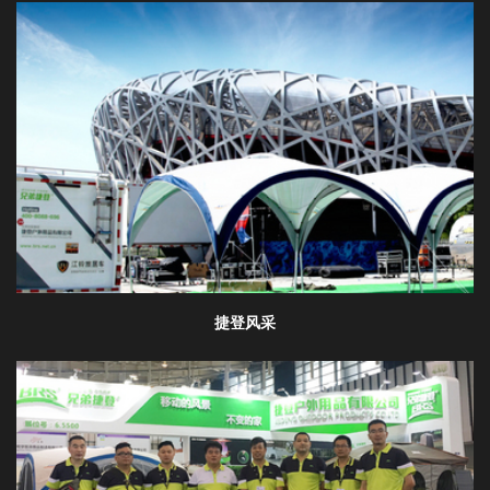
登
录
捷登风采