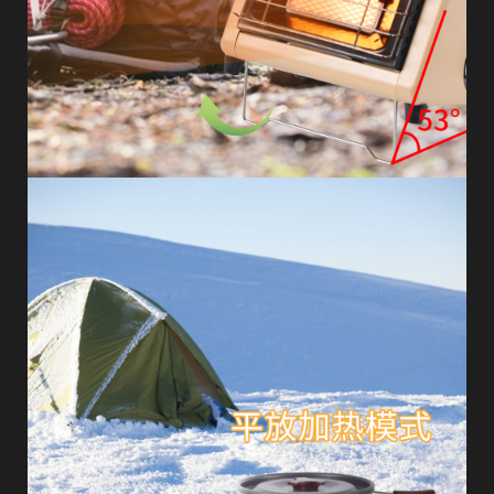
欢
迎
登
录