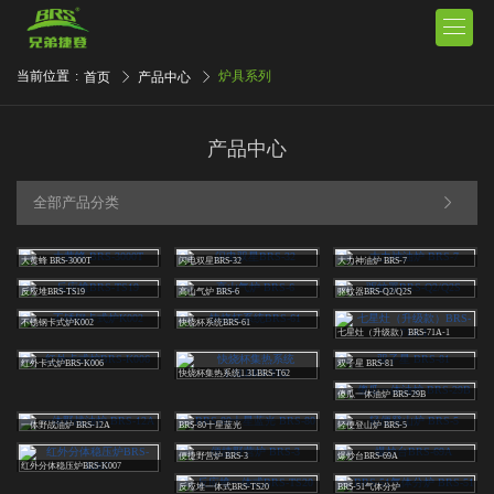

当前位置
:
炉具系列
首页
产品中心
产品中心
全部产品分类
大黄蜂 BRS-3000T
闪电双星BRS-32
大力神油炉 BRS-7
反应堆BRS-TS19
高山气炉 BRS-6
驱蚊器BRS-Q2/Q2S
不锈钢卡式炉K002
快烧杯系统BRS-61
七星灶（升级款）BRS-71A-1
红外卡式炉BRS-K006
双子星 BRS-81
快烧杯集热系统1.3LBRS-T62
傻瓜一体油炉 BRS-29B
一体野战油炉 BRS-12A
BRS-80十星蓝光
轻便登山炉 BRS-5
便捷野营炉 BRS-3
爆炒台BRS-69A
红外分体稳压炉BRS-K007
反应堆一体式BRS-TS20
BRS-51气体分炉