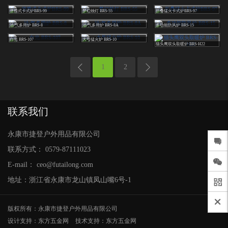
欢
便携式卡式炉BRS-99
梦幻烛灯 BRS-55
折叠猛火卡式炉BRS-97
油/气多用炉 BRS-8
油/气多用炉 BRS-8A
多功能防风炉 BRS-15
迎
白光 BRS-107
大号猛火炉 BRS-10
猫头鹰双头取暖炉 BRS-H22
登
1
2
录
联系我们
永康市捷登户外用品有限公司
联系方式：
0579-87111023
E-mail：
ceo@futailong.com
地址：浙江省永康市龙山镇凤山嘴6号-1
版权所有：永康市捷登户外用品有限公司
设计支持：东方五金网
技术支持：东方五金网