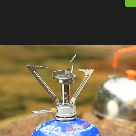
欢
迎
登
录