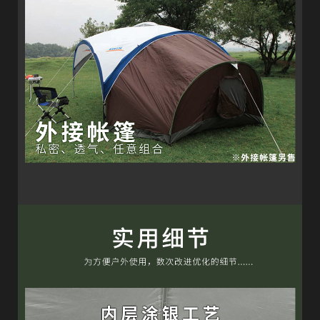
欢
迎
登
录