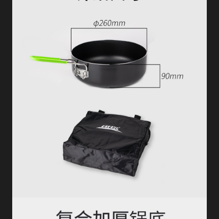
欢
迎
登
录