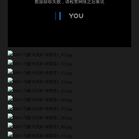
欢
迎
登
录