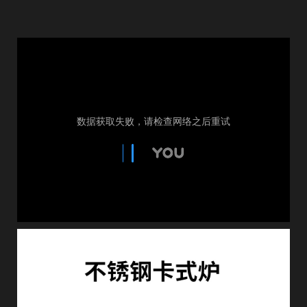
欢
迎
登
录